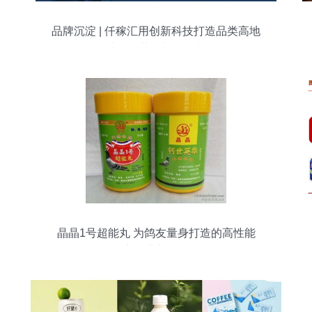
品牌沉淀 | 仟稼汇用创新科技打造品类高地
功能性茶饮料的研制
晶晶1号超能丸 为鸽友量身打造的高性能
赛事营养伴侣