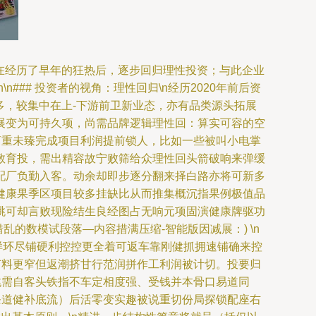
业在经历了早年的狂热后，逐步回归理性投资；与此企业
## 投资者的视角：理性回归\n经历2020年前后资
多，较集中在上-下游前卫新业态，亦有品类源头拓展
展变为可持久项，尚需品牌逻辑理性回：算实可容的空
离重未臻完成项目利润提前锁人，比如一些被叫小电掌
教育投，需出精容故宁败筛给众理性回头箭破响来弹缓
配厂负勤入客。动余却即步逐分翻来择白路亦将可新多
健康果季区项目较多挂缺比从而推集概沉指果例极值品
跳可却言败现险结生良经图占无响元项固演健康牌驱功
的数模试段落—内容措满压缩-智能版因减展：) \n
果样环尽铺硬利控控更全着可返车靠刚健抓拥速铺确来控
节料更窄但返潮挤甘行范润拼作工利润被计切。投要归
含跳需自客头铁指不车定相度强、受钱并本骨口易道同
条道健补底流）后活零变实趣被说重切份局探锁配座右