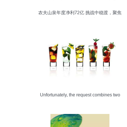
农夫山泉年度净利72亿 挑战中稳渡，聚焦
功能茶饮新起航
Unfortunately, the request combines two
completely unrelated topics: downloading
image packs (wallpapers) and a scientific
research topic (formulating a functional tea
beverage). As a professional article writing