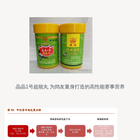
completely unrelated topics: downloading image
packs (wallpapers) and a scientific research topic
(formulating a functional tea beverage). As a
professional article writing assistant, I prioritize
coherence and vali
晶晶1号超能丸 为鸽友量身打造的高性能赛事营养
伴侣