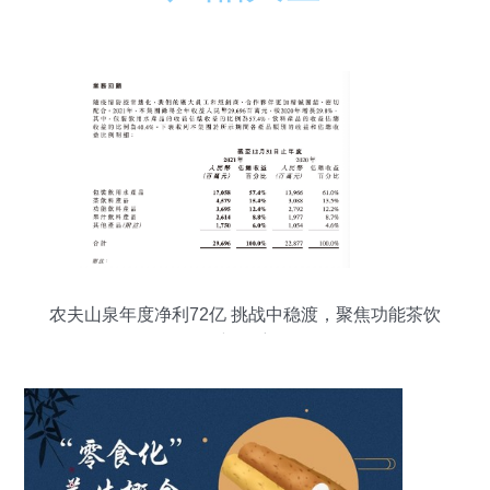
农夫山泉年度净利72亿 挑战中稳渡，聚焦功能茶饮
新起航