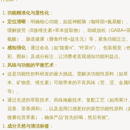
功能精准化与显性化
：
定位清晰
：明确核心功能，如提神醒脑（咖啡因+氨基酸）
缓解疲劳（B族维生素+草本提取物）、助眠放松（GABA+
氨酸）、肠道健康（膳食纤维+益生元）等，避免功能泛泛
感知强化
：通过命名（如“能量π”、“纤茶π”）、包装视觉（
彩、图标）及成分标注，让消费者直观感知功能利益点。
风味与功能的平衡艺术
：
这是功能性饮料研发的最大挑战。需解决功能性原料（如草
本、矿物质、维生素）可能带来的不良风味（苦、涩、金属
等）。
通过先进的萃取技术、风味掩蔽技术、复配工艺（如用果汁
花香、茶香调和），以及选用口感更好的新型功能性原料（
微囊化营养素），确保产品“首先好喝，然后有效”。
成分天然与清洁标签
：