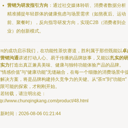
营销为研发指引方向
：通过社交媒体聆听、消费者数据分析
精准捕捉年轻群体的健康焦虑与场景需求（如熬夜后、运动
前、聚餐时），反向指导研发方向，实现C2B（消费者到企
业）的创新模式。
茶π的成功启示我们，在功能性茶饮赛道，胜利属于那些既能以
卓
的营销沟通
讲述打动人心、易于传播的品牌故事，又能以
扎实的
发实力
打造出真正兼具美味、健康与独特功能体验产品的品牌。
“情感价值”与“健康功能”无缝融合，在每一个细微的消费场景中
解决方案，将是品牌构建持久竞争力的关键。从“茶π”到“功能π”
无限可能的探索，才刚刚开始。
如若转载，请注明出处：
ttp://www.chunqingkang.com/product/48.html
新时间：2026-08-06 01:21:44