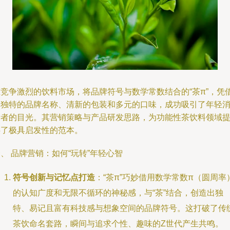
在竞争激烈的饮料市场，将品牌符号与数学常数结合的“茶π”，凭
其独特的品牌名称、清新的包装和多元的口味，成功吸引了年轻
费者的目光。其营销策略与产品研发思路，为功能性茶饮料领域
供了极具启发性的范本。
、 品牌营销：如何“玩转”年轻心智
符号创新与记忆点打造
：“茶π”巧妙借用数学常数π（圆周率
的认知广度和无限不循环的神秘感，与“茶”结合，创造出独
特、易记且富有科技感与想象空间的品牌符号。这打破了传
茶饮命名套路，瞬间与追求个性、趣味的Z世代产生共鸣。