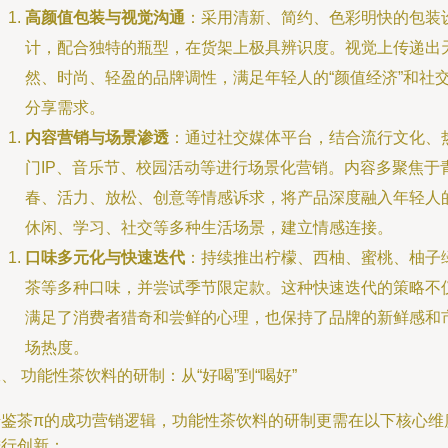
高颜值包装与视觉沟通
：采用清新、简约、色彩明快的包装
计，配合独特的瓶型，在货架上极具辨识度。视觉上传递出
然、时尚、轻盈的品牌调性，满足年轻人的“颜值经济”和社
分享需求。
内容营销与场景渗透
：通过社交媒体平台，结合流行文化、
门IP、音乐节、校园活动等进行场景化营销。内容多聚焦于
春、活力、放松、创意等情感诉求，将产品深度融入年轻人
休闲、学习、社交等多种生活场景，建立情感连接。
口味多元化与快速迭代
：持续推出柠檬、西柚、蜜桃、柚子
茶等多种口味，并尝试季节限定款。这种快速迭代的策略不
满足了消费者猎奇和尝鲜的心理，也保持了品牌的新鲜感和
场热度。
、 功能性茶饮料的研制：从“好喝”到“喝好”
借鉴茶π的成功营销逻辑，功能性茶饮料的研制更需在以下核心维
进行创新：