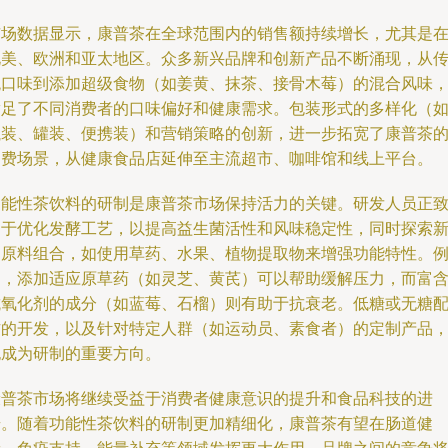
市场数据显示，康普茶在全球范围内的销售额持续增长，尤其是
北美、欧洲和亚太地区。众多新兴品牌和创新产品不断涌现，从
统口味到添加超级食物（如姜黄、抹茶、接骨木莓）的混合风味
满足了不同消费者的口味偏好和健康需求。包装形式的多样化（
瓶装、罐装、便携装）和营销策略的创新，进一步拓宽了康普茶
消费场景，从健康食品店延伸至主流超市、咖啡馆和线上平台。
功能性茶饮料的研制是康普茶市场保持活力的关键。研发人员正
力于优化发酵工艺，以提高益生菌活性和风味稳定性，同时探索
的原料组合，如使用草药、水果、植物提取物来增强功能特性。
如，添加适应原草药（如灵芝、黄芪）可以帮助缓解压力，而富
抗氧化剂的成分（如蓝莓、石榴）则有助于抗衰老。低糖或无糖
方的开发，以及针对特定人群（如运动员、素食者）的定制产品
也成为研制的重要方向。
康普茶市场将继续受益于消费者健康意识的提升和食品科技的进
步。随着功能性茶饮料的研制更加精细化，康普茶有望在肠道健