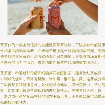
康普茶作为一款备受追捧的功能性发酵茶饮料，正以其独特的健
属性和多元的风味体验，在全球市场掀起一股新的消费浪潮。随
消费者对健康饮食和生活方式的关注日益增加，康普茶市场展现
前所未有的活力与潜力，成为功能性茶饮料领域的重要增长点。
康普茶是一种通过酵母菌和细菌共同发酵甜茶（通常为红茶或绿
茶）制成的饮料，富含有机酸、维生素、酶和益生菌。这些成分
予了康普茶多种健康益处，如促进肠道健康、增强免疫力、帮助
化等，使其成为传统含糖饮料的理想替代品。消费者对天然、低
糖、富含益生菌的食品饮料的需求不断上升，正是康普茶市场快
扩张的核心驱动力。