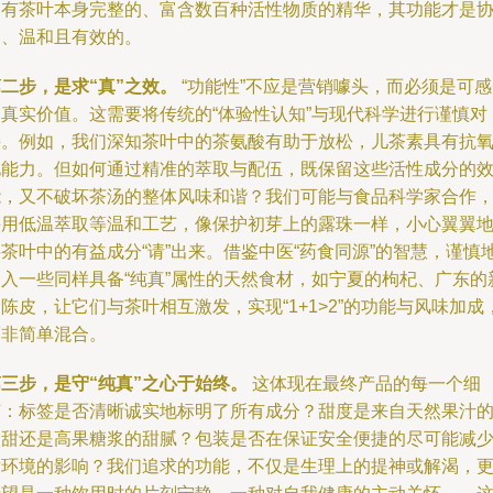
只有茶叶本身完整的、富含数百种活性物质的精华，其功能才是
同、温和且有效的。
二步，是求“真”之效。
“功能性”不应是营销噱头，而必须是可感
的真实价值。这需要将传统的“体验性认知”与现代科学进行谨慎对
接。例如，我们深知茶叶中的茶氨酸有助于放松，儿茶素具有抗
化能力。但如何通过精准的萃取与配伍，既保留这些活性成分的
能，又不破坏茶汤的整体风味和谐？我们可能与食品科学家合作
采用低温萃取等温和工艺，像保护初芽上的露珠一样，小心翼翼
茶叶中的有益成分“请”出来。借鉴中医“药食同源”的智慧，谨慎
引入一些同样具备“纯真”属性的天然食材，如宁夏的枸杞、广东的
陈皮，让它们与茶叶相互激发，实现“1+1>2”的功能与风味加成
而非简单混合。
三步，是守“纯真”之心于始终。
这体现在最终产品的每一个细
节：标签是否清晰诚实地标明了所有成分？甜度是来自天然果汁
微甜还是高果糖浆的甜腻？包装是否在保证安全便捷的尽可能减
对环境的影响？我们追求的功能，不仅是生理上的提神或解渴，