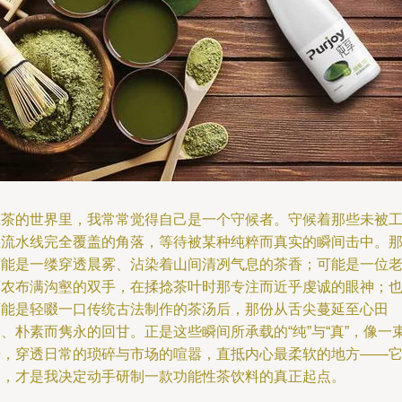
在茶的世界里，我常常觉得自己是一个守候者。守候着那些未被
业流水线完全覆盖的角落，等待被某种纯粹而真实的瞬间击中。
可能是一缕穿透晨雾、沾染着山间清冽气息的茶香；可能是一位
茶农布满沟壑的双手，在揉捻茶叶时那专注而近乎虔诚的眼神；
可能是轻啜一口传统古法制作的茶汤后，那份从舌尖蔓延至心田
、朴素而隽永的回甘。正是这些瞬间所承载的“纯”与“真”，像一
光，穿透日常的琐碎与市场的喧嚣，直抵内心最柔软的地方——
们，才是我决定动手研制一款功能性茶饮料的真正起点。