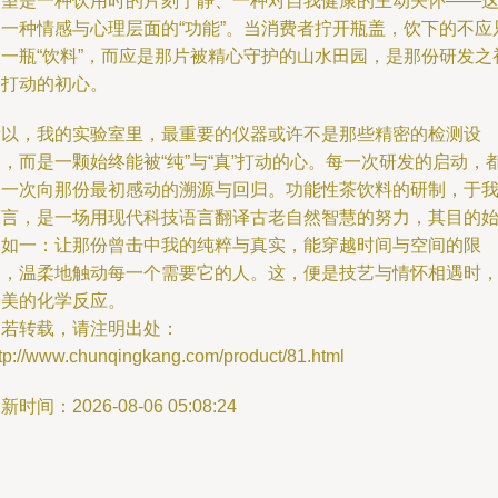
希望是一种饮用时的片刻宁静、一种对自我健康的主动关怀——
是一种情感与心理层面的“功能”。当消费者拧开瓶盖，饮下的不应
是一瓶“饮料”，而应是那片被精心守护的山水田园，是那份研发之
被打动的初心。
所以，我的实验室里，最重要的仪器或许不是那些精密的检测设
，而是一颗始终能被“纯”与“真”打动的心。每一次研发的启动，
是一次向那份最初感动的溯源与回归。功能性茶饮料的研制，于
而言，是一场用现代科技语言翻译古老自然智慧的努力，其目的
终如一：让那份曾击中我的纯粹与真实，能穿越时间与空间的限
制，温柔地触动每一个需要它的人。这，便是技艺与情怀相遇时
最美的化学反应。
如若转载，请注明出处：
ttp://www.chunqingkang.com/product/81.html
新时间：2026-08-06 05:08:24