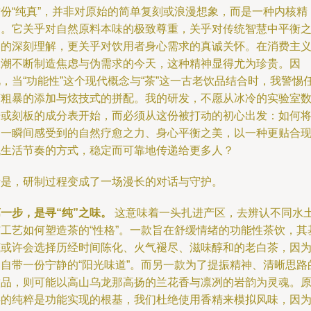
这份“纯真”，并非对原始的简单复刻或浪漫想象，而是一种内核精
神。它关乎对自然原料本味的极致尊重，关乎对传统智慧中平衡
道的深刻理解，更关乎对饮用者身心需求的真诚关怀。在消费主
浪潮不断制造焦虑与伪需求的今天，这种精神显得尤为珍贵。因
，当“功能性”这个现代概念与“茶”这一古老饮品结合时，我警惕
何粗暴的添加与炫技式的拼配。我的研发，不愿从冰冷的实验室
据或刻板的成分表开始，而必须从这份被打动的初心出发：如何
那一瞬间感受到的自然疗愈之力、身心平衡之美，以一种更贴合
代生活节奏的方式，稳定而可靠地传递给更多人？
于是，研制过程变成了一场漫长的对话与守护。
一步，是寻“纯”之味。
这意味着一头扎进产区，去辨认不同水
与工艺如何塑造茶的“性格”。一款旨在舒缓情绪的功能性茶饮，其
底或许会选择历经时间陈化、火气褪尽、滋味醇和的老白茶，因
它自带一份宁静的“阳光味道”。而另一款为了提振精神、清晰思路
饮品，则可能以高山乌龙那高扬的兰花香与凛冽的岩韵为灵魂。
料的纯粹是功能实现的根基，我们杜绝使用香精来模拟风味，因