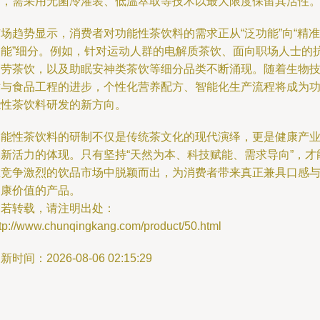
响，需采用无菌冷灌装、低温萃取等技术以最大限度保留其活性
场趋势显示，消费者对功能性茶饮料的需求正从“泛功能”向“精准
功能”细分。例如，针对运动人群的电解质茶饮、面向职场人士的
疲劳茶饮，以及助眠安神类茶饮等细分品类不断涌现。随着生物
术与食品工程的进步，个性化营养配方、智能化生产流程将成为
能性茶饮料研发的新方向。
功能性茶饮料的研制不仅是传统茶文化的现代演绎，更是健康产
创新活力的体现。只有坚持“天然为本、科技赋能、需求导向”，才
在竞争激烈的饮品市场中脱颖而出，为消费者带来真正兼具口感
健康价值的产品。
如若转载，请注明出处：
ttp://www.chunqingkang.com/product/50.html
新时间：2026-08-06 02:15:29