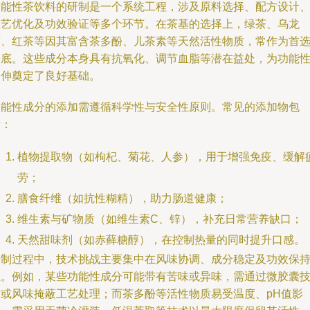
功能性茶饮料的研制是一个系统工程，涉及原料选择、配方设计
工艺优化及功效验证等多个环节。在茶基的选择上，绿茶、乌龙
茶、红茶等因其富含茶多酚、儿茶素等天然活性物质，常作为首
基底。这些成分本身具有抗氧化、调节血脂等潜在益处，为功能
延伸奠定了良好基础。
功能性成分的添加需遵循科学性与安全性原则。常见的添加物包
括：
植物提取物（如枸杞、菊花、人参），用于增强免疫、缓解
劳；
膳食纤维（如抗性糊精），助力肠道健康；
维生素与矿物质（如维生素C、锌），补充日常营养缺口；
天然甜味剂（如赤藓糖醇），在控制热量的同时提升口感。
研制过程中，技术挑战主要集中在风味协调、成分稳定及功效保
上。例如，某些功能性成分可能带有苦味或异味，需通过微胶囊
术或风味掩蔽工艺处理；而茶多酚等活性物质易受温度、pH值影