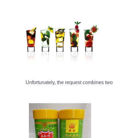
能性茶饮料捕获90后“朋克养生”新潮流
Unfortunately, the request combines two
completely unrelated topics: downloading image
packs (wallpapers) and a scientific research topic
(formulating a functional tea beverage). As a
professional article writing assistant, I prioritize
coherence and vali