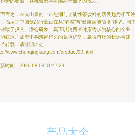
来趋势的赛道，其机会成本将远高于当下的投入。
总而言之，农夫山泉的上市热潮与功能性茶饮料的研发趋势相互
，揭示了中国饮品行业正在从“解渴”向“健康赋能”深刻转型。唯
那些敢于投入、潜心研发、真正以消费者健康需求为核心的企业
才能在这片蓝海中构筑起持久的竞争优势，赢得市场的长远青睐
如若转载，请注明出处：
ttp://www.chunqingkang.com/product/90.html
新时间：2026-08-08 01:47:28
产品大全