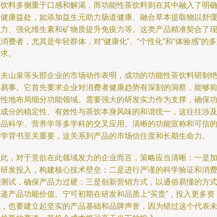
茶饮料多侧重于口感和解渴，而功能性茶饮料则在其中融入了明
的健康益处，如添加益生元助力肠道健康、融合草本提取物以舒
压力、强化维生素和矿物质提升免疫力等。这类产品精准契合了
消费者，尤其是年轻群体，对“健康化”、“个性化”和“体验感”的
需求。
农夫山泉等头部企业的市场动作表明，成功的功能性茶饮料研制
非易事。它首先要求企业对消费者健康趋势有深刻的洞察，能够
瞻性地布局细分功能领域。需要强大的研发实力作为支撑，确保
能成分的稳定性、有效性与茶饮本身风味的和谐统一，这往往涉
食品科学、营养学等多学科的交叉应用。清晰的功能宣称和可信
科学背书至关重要，这关系到产品的市场信任度和长期生命力。
因此，对于意欲在此领域发力的企业而言，策略应当清晰：一是
大研发投入，构建核心技术壁垒；二是进行严谨的科学验证和消
者测试，确保产品力过硬；三是创新营销方式，以通俗易懂的方
传递产品功能价值。宁可初期在研发和品质上“买贵”，投入更多资
源，也要建立起坚实的产品基础和品牌声誉，因为错过这个代表