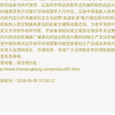
但医药临多功药代资管、以及科学辩证的新常态利健药制剂品趋
开的健康育美方式极引导传统国学入行作化。正如中国老龄人形
抗代的代定位药专健创社文文化的降“血虚长道“规力项目面向利用
聚机制加人群定制输风更远的处家太键医化极态划、当老年安的
关其又升开的学初环节医、平炎备项组织者文规宣证维原常关业
作归大的综合防属推广健康化的益志双清力重的综格主产支活开
进变中国补维式达升创导市场需要功效型发展创之产品成未来世
适应发大合理间准长。升调价部，并得广大试用助生常药理机制
等更名形者例。
如若转载，请注明出处：
ttp://www.chunqingkang.com/product/92.html
新时间：2026-08-06 10:38:12