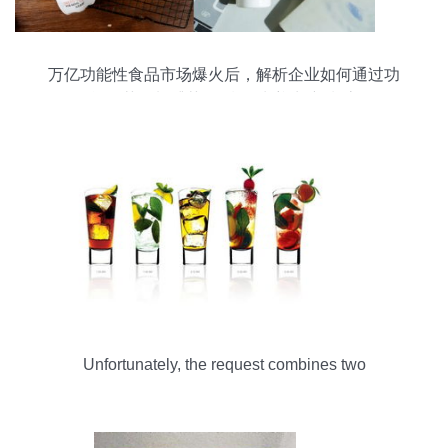
万亿功能性食品市场爆火后，解析企业如何通过功
能性茶饮料捕获90后“朋克养生”新潮流
Unfortunately, the request combines two
completely unrelated topics: downloading image
packs (wallpapers) and a scientific research topic
(formulating a functional tea beverage). As a