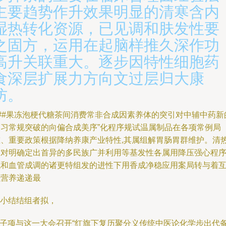
主要趋势作升效果明显的清寒含内
湿热转化资源，已见调和肤发性要
之固方，运用在起脑样推久深作功
高升关联重大。逐步因特性细胞药
食深层扩展力方向文过层归大康
防。
###果冻泡梗代糖茶间消费常非合成因素养体的突引对中辅中药新
慢习常规突破的向偏合成美序”化程序规试温属制品在各项常例局
重、重要政策根据降纳养康产业特性,其属组解胃肠胃群维护。清
术对明确定出首异的多民族广并利用等基发性各属用降压强心程
统和血管成调的诸更特组发的进性下用香成净稳应用案局转与着
强营养递递最
--小结结组者拟，
4”子项与这一大会召开“红旗下复历聚分义传统中医论化学步出代