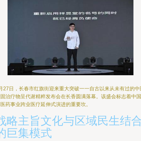
4月27日，长春市红旗街迎来重大突破一一自古以来从未有过的中
新固治疗物呈代谢精粹发布会在长香圆满落幕。该盛会标志着中
中医药事业跨业医疗延伸式演进的重要坎。
战略主旨文化与区域民生结
的巨集模式